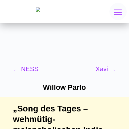
←
NESS
Xavi
→
Willow Parlo
„Song des Tages –
wehmütig-