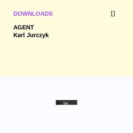
DOWNLOADS
AGENT
Karl Jurczyk
Mit
dem
Laden
des
Videos
akzept
ieren
Sie die
Daten
schutz
erkläru
ng von
YouTu
be.
Mehr
erfahr
en
Video