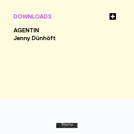
DOWNLOADS
AGENTIN
Jenny Dünhöft
Mit
dem
Laden
des
Video
s
akzept
ieren
Sie die
Daten
schutz
erkläru
ng
von
YouTu
be.