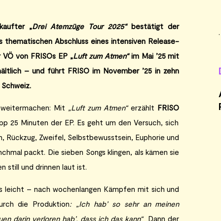
kaufter „
Drei Atemzüge Tour 2025“
bestätigt der
s thematischen Abschluss eines intensiven Release-
er VÖ von FRISOs EP „
Luft zum Atmen“
im Mai ’25 mit
hältlich – und führt FRISO im November ’25 in zehn
 Schweiz.
h weitermachen: Mit
„Luft zum Atmen“
erzählt
FRISO
napp 25 Minuten der EP. Es geht um den Versuch, sich
h, Rückzug, Zweifel, Selbstbewusstsein, Euphorie und
hmal packt. Die sieben Songs klingen, als kämen sie
still und drinnen laut ist.
ls leicht – nach wochenlangen Kämpfen mit sich und
rch die Produktion
: „Ich hab’ so sehr an meinen
auen darin verloren hab’, dass ich das kann“
Dann der