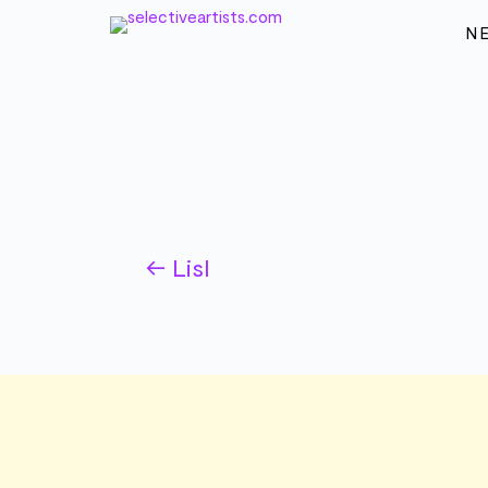
N
←
Lisl