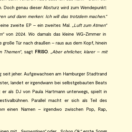
n. Doch genau dieser Absturz wird zum Wendepunkt:
eren und dann merken: Ich will das trotzdem machen.“
seine zweite EP – ein zweites Mal.
„Luft zum Atmen“
qm“
von 2024. Wo damals das kleine WG-Zimmer in
e große Tür nach draußen – raus aus dem Kopf, hinein
en Themen“,
sagt
FRISO
.
„Aber ehrlicher, klarer – mit
 seit jeher. Aufgewachsen am Hamburger Stadtrand
ster, landet er irgendwann bei selbstgebauten Beats
 er als DJ von Paula Hartmann unterwegs, spielt in
stivalbühnen. Parallel macht er sich als Teil des
om
einen Namen – irgendwo zwischen Pop, Rap,
einen mit
„Serpentinen“
oder
„Schon Ok“
erste Songs