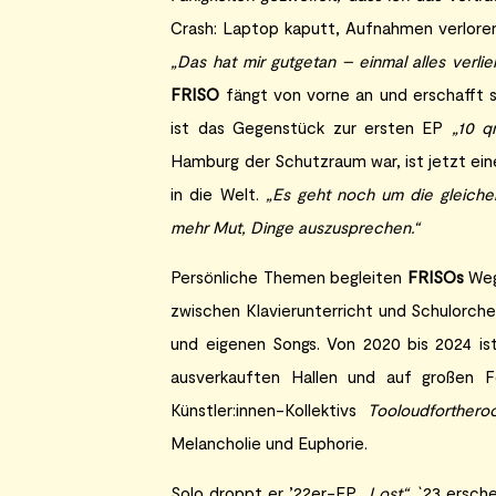
Crash: Laptop kaputt, Aufnahmen verlore
„Das hat mir gutgetan – einmal alles verli
FRISO
fängt von vorne an und erschafft 
ist das Gegenstück zur ersten EP
„10 
Hamburg der Schutzraum war, ist jetzt ein
in die Welt.
„Es geht noch um die gleich
mehr Mut, Dinge auszusprechen.“
Persönliche Themen begleiten
FRISOs
Weg
zwischen Klavierunterricht und Schulorche
und eigenen Songs. Von 2020 bis 2024 ist
ausverkauften Hallen und auf großen Fe
Künstler:innen-Kollektivs
Tooloudforthero
Melancholie und Euphorie.
Solo droppt er ’22er-EP
„Lost“,
`23 ersch